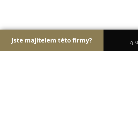
Jste majitelem této firmy?
Zjis
Orlové Architektury
Pořadí nejlépe hodnocených
CHYBIK + KRISTOF s.r.o.
8.7
(29)