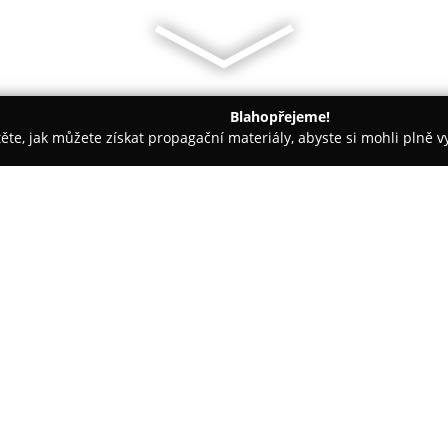
Blahopřejeme!
těte, jak můžete získat propagační materiály, abyste si mohli plně 
 firem.
CHYBIK + KRISTOF s.r.o.
O společnosti:
CHYBIK + KRISTOF
představuje 
roce 2010 v Brně architekti Ond
projektech v oblasti architekt
svá pracoviště v Brně, Praze, B
Primární důraz klade na inovati