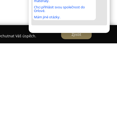
materiály.
Chci přihlásit svou společnost do
Orlové.
Mám jiné otázky.
Zjistit
vychutnat Váš úspěch.
známé architektonické studio, které založili v
řej Chybík a Michal Krištof. Studio pracuje na
ury, urbanismu, výzkumu a vzdělávání, přičemž má
ratislavě a Londýně.
vní řešení, jejichž cílem je navázat dialog mezi