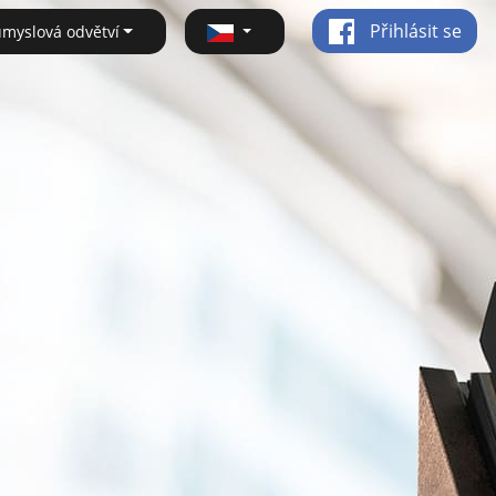
Přihlásit se
ůmyslová odvětví