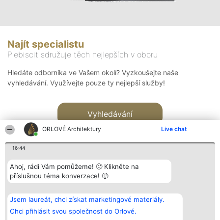
Najít specialistu
Plebiscit sdružuje těch nejlepších v oboru
Hledáte odborníka ve Vašem okolí? Vyzkoušejte naše
vyhledávání. Využívejte pouze ty nejlepší služby!
Vyhledávání
ORLOVÉ Architektury
Live chat
16:44
Ahoj, rádi Vám pomůžeme! 🙂 Klikněte na
příslušnou téma konverzace! 🙂
Organizátor hlasování
Plebiscyt
Kontakt
Bright Side Solutions sp. z o.
Vítězové
Kontakt
Jsem laureát, chci získat marketingové materiály.
o. sp. k.
Seznam všech
ul. Ruska 22
laureátů
Chci přihlásit svou společnost do Orlové.
Wrocław 50-079
Zásady