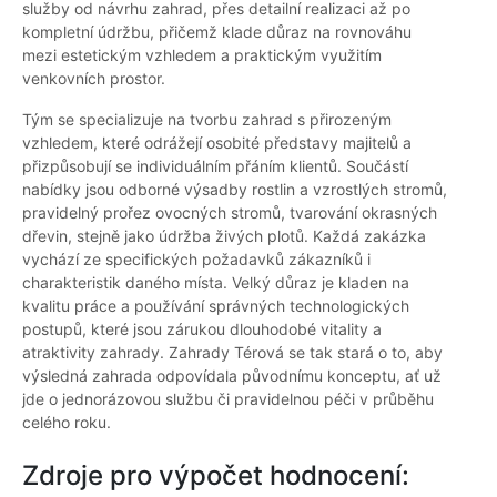
služby od návrhu zahrad, přes detailní realizaci až po
kompletní údržbu, přičemž klade důraz na rovnováhu
mezi estetickým vzhledem a praktickým využitím
venkovních prostor.
Tým se specializuje na tvorbu zahrad s přirozeným
vzhledem, které odrážejí osobité představy majitelů a
přizpůsobují se individuálním přáním klientů. Součástí
nabídky jsou odborné výsadby rostlin a vzrostlých stromů,
pravidelný prořez ovocných stromů, tvarování okrasných
dřevin, stejně jako údržba živých plotů. Každá zakázka
vychází ze specifických požadavků zákazníků i
charakteristik daného místa. Velký důraz je kladen na
kvalitu práce a používání správných technologických
postupů, které jsou zárukou dlouhodobé vitality a
atraktivity zahrady. Zahrady Térová se tak stará o to, aby
výsledná zahrada odpovídala původnímu konceptu, ať už
jde o jednorázovou službu či pravidelnou péči v průběhu
celého roku.
Zdroje pro výpočet hodnocení: