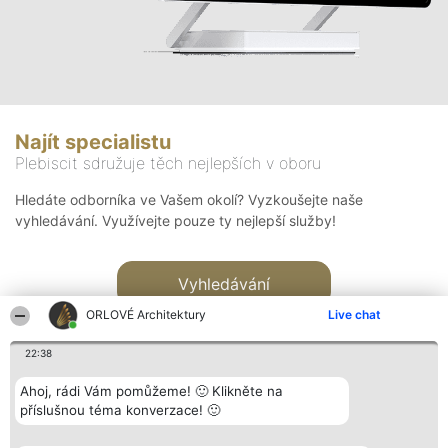
Najít specialistu
Plebiscit sdružuje těch nejlepších v oboru
Hledáte odborníka ve Vašem okolí? Vyzkoušejte naše
vyhledávání. Využívejte pouze ty nejlepší služby!
Vyhledávání
ORLOVÉ Architektury
Live chat
22:38
Ahoj, rádi Vám pomůžeme! 🙂 Klikněte na
příslušnou téma konverzace! 🙂
Organizátor hlasování
Plebiscyt
Kontakt
Bright Side Solutions sp. z o.
Vítězové
Kontakt