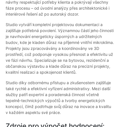
návrhy respektující potřeby klienta a pokrývají všechny
fáze procesu – od úvodní analýzy přes architektonické i
interiérové řešení až po autorský dozor.
Studio vytváří kompletní projektovou dokumentaci a
zajišťuje potřebná povolení. Významnou částí jeho činnosti
je navrhování energeticky úsporných a udržitelných
budov, kde je kladen důraz na příjemné vnitřní mikroklima.
Projekty jsou zpracovávány a koordinovány ve 3D
prostředí, což podporuje vysokou přesnost a efektivitu už
ve fázi návrhu. Specializuje se na bytovou, rezidenční a
občanskou výstavbu a klade důraz na precizní projekty,
kvalitní realizaci a spokojenost klientů.
Studio díky odbornému přístupu a zkušenostem zajišťuje
také rychlé a efektivní vyřízení administrativy. Mezi další
služby patří expertní a poradenská činnost včetně
tepelně-technických výpočtů a tvorby energetických
koncepcí, čímž podtrhuje svůj důraz na inovace a kvalitu
v každém aspektu své práce.
Zdroje pro výpočet hodnocení: