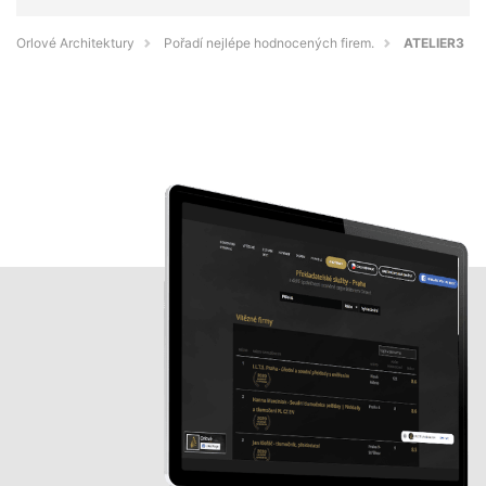
Orlové Architektury
Pořadí nejlépe hodnocených firem.
ATELIER3