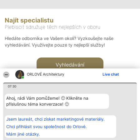
Najít specialistu
Plebiscit sdružuje těch nejlepších v oboru
Hledáte odborníka ve Vašem okolí? Vyzkoušejte naše
vyhledávání. Využívejte pouze ty nejlepší služby!
Vyhledávání
ORLOVÉ Architektury
Live chat
07:30
Ahoj, rádi Vám pomůžeme! 🙂 Klikněte na
příslušnou téma konverzace! 🙂
Organizátor hlasování
Plebiscyt
Kontakt
Bright Side Solutions sp. z o.
Vítězové
Kontakt
Jsem laureát, chci získat marketingové materiály.
o. sp. k.
Seznam všech
ul. Ruska 22
laureátů
Chci přihlásit svou společnost do Orlové.
Wrocław 50-079
Zásady
Mám jiné otázky.
KRS 0000749100 | Regon
Pravidla
381313360 | NIP 8943132676
Zásady