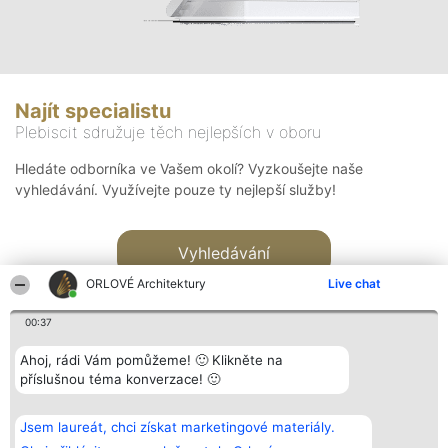
Najít specialistu
Plebiscit sdružuje těch nejlepších v oboru
Hledáte odborníka ve Vašem okolí? Vyzkoušejte naše
vyhledávání. Využívejte pouze ty nejlepší služby!
Vyhledávání
ORLOVÉ Architektury
Live chat
00:37
Ahoj, rádi Vám pomůžeme! 🙂 Klikněte na
příslušnou téma konverzace! 🙂
Organizátor hlasování
Plebiscyt
Kontakt
Bright Side Solutions sp. z o.
Vítězové
Kontakt
Jsem laureát, chci získat marketingové materiály.
o. sp. k.
Seznam všech
ul. Ruska 22
laureátů