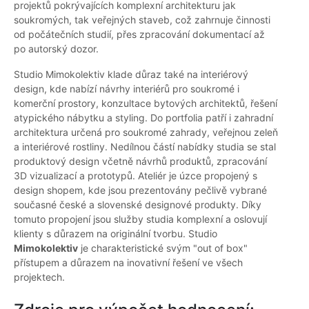
projektů pokrývajících komplexní architekturu jak
soukromých, tak veřejných staveb, což zahrnuje činnosti
od počátečních studií, přes zpracování dokumentací až
po autorský dozor.
Studio Mimokolektiv klade důraz také na interiérový
design, kde nabízí návrhy interiérů pro soukromé i
komerční prostory, konzultace bytových architektů, řešení
atypického nábytku a styling. Do portfolia patří i zahradní
architektura určená pro soukromé zahrady, veřejnou zeleň
a interiérové rostliny. Nedílnou částí nabídky studia se stal
produktový design včetně návrhů produktů, zpracování
3D vizualizací a prototypů. Ateliér je úzce propojený s
design shopem, kde jsou prezentovány pečlivě vybrané
současné české a slovenské designové produkty. Díky
tomuto propojení jsou služby studia komplexní a oslovují
klienty s důrazem na originální tvorbu. Studio
Mimokolektiv
je charakteristické svým "out of box"
přístupem a důrazem na inovativní řešení ve všech
projektech.