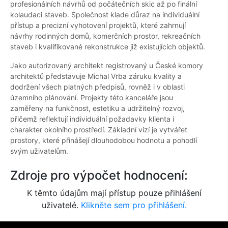
profesionálních návrhů od počátečních skic až po finální
kolaudaci staveb. Společnost klade důraz na individuální
přístup a precizní vyhotovení projektů, které zahrnují
návrhy rodinných domů, komerčních prostor, rekreačních
staveb i kvalifikované rekonstrukce již existujících objektů.
Jako autorizovaný architekt registrovaný u České komory
architektů představuje Michal Vrba záruku kvality a
dodržení všech platných předpisů, rovněž i v oblasti
územního plánování. Projekty této kanceláře jsou
zaměřeny na funkčnost, estetiku a udržitelný rozvoj,
přičemž reflektují individuální požadavky klienta i
charakter okolního prostředí. Základní vizí je vytvářet
prostory, které přinášejí dlouhodobou hodnotu a pohodlí
svým uživatelům.
Zdroje pro výpočet hodnocení:
K těmto údajům mají přístup pouze přihlášení
uživatelé.
Klikněte sem pro přihlášení.