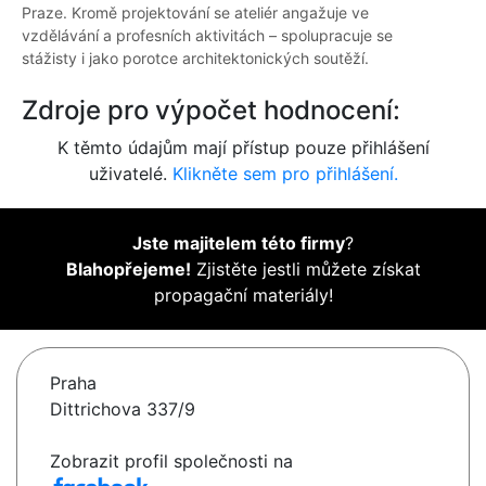
Praze. Kromě projektování se ateliér angažuje ve
vzdělávání a profesních aktivitách – spolupracuje se
stážisty i jako porotce architektonických soutěží.
Zdroje pro výpočet hodnocení:
K těmto údajům mají přístup pouze přihlášení
uživatelé.
Klikněte sem pro přihlášení.
Jste majitelem této firmy
?
Blahopřejeme!
Zjistěte jestli můžete získat
propagační materiály!
Praha
Dittrichova 337/9
Zobrazit profil společnosti na