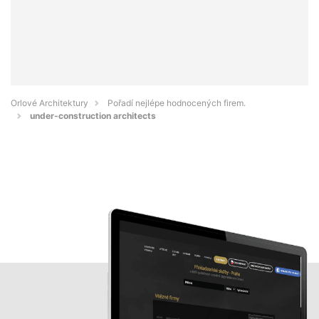
Orlové Architektury
Pořadí nejlépe hodnocených firem.
under-construction architects