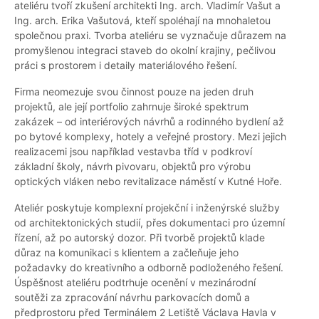
ateliéru tvoří zkušení architekti Ing. arch. Vladimír Vašut a
Ing. arch. Erika Vašutová, kteří spoléhají na mnohaletou
společnou praxi. Tvorba ateliéru se vyznačuje důrazem na
promyšlenou integraci staveb do okolní krajiny, pečlivou
práci s prostorem i detaily materiálového řešení.
Firma neomezuje svou činnost pouze na jeden druh
projektů, ale její portfolio zahrnuje široké spektrum
zakázek – od interiérových návrhů a rodinného bydlení až
po bytové komplexy, hotely a veřejné prostory. Mezi jejich
realizacemi jsou například vestavba tříd v podkroví
základní školy, návrh pivovaru, objektů pro výrobu
optických vláken nebo revitalizace náměstí v Kutné Hoře.
Ateliér poskytuje komplexní projekční i inženýrské služby
od architektonických studií, přes dokumentaci pro územní
řízení, až po autorský dozor. Při tvorbě projektů klade
důraz na komunikaci s klientem a začleňuje jeho
požadavky do kreativního a odborně podloženého řešení.
Úspěšnost ateliéru podtrhuje ocenění v mezinárodní
soutěži za zpracování návrhu parkovacích domů a
předprostoru před Terminálem 2 Letiště Václava Havla v