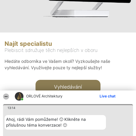
Najít specialistu
Plebiscit sdružuje těch nejlepších v oboru
Hledáte odborníka ve Vašem okolí? Vyzkoušejte naše
vyhledávání. Využívejte pouze ty nejlepší služby!
Vyhledávání
ORLOVÉ Architektury
Live chat
13:14
Ahoj, rádi Vám pomůžeme! 🙂 Klikněte na
příslušnou téma konverzace! 🙂
Organizátor hlasování
Plebiscyt
Kontakt
Bright Side Solutions sp. z o.
Vítězové
Kontakt