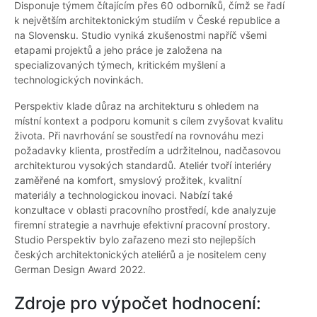
Disponuje týmem čítajícím přes 60 odborníků, čímž se řadí
k největším architektonickým studiím v České republice a
na Slovensku. Studio vyniká zkušenostmi napříč všemi
etapami projektů a jeho práce je založena na
specializovaných týmech, kritickém myšlení a
technologických novinkách.
Perspektiv klade důraz na architekturu s ohledem na
místní kontext a podporu komunit s cílem zvyšovat kvalitu
života. Při navrhování se soustředí na rovnováhu mezi
požadavky klienta, prostředím a udržitelnou, nadčasovou
architekturou vysokých standardů. Ateliér tvoří interiéry
zaměřené na komfort, smyslový prožitek, kvalitní
materiály a technologickou inovaci. Nabízí také
konzultace v oblasti pracovního prostředí, kde analyzuje
firemní strategie a navrhuje efektivní pracovní prostory.
Studio Perspektiv bylo zařazeno mezi sto nejlepších
českých architektonických ateliérů a je nositelem ceny
German Design Award 2022.
Zdroje pro výpočet hodnocení: