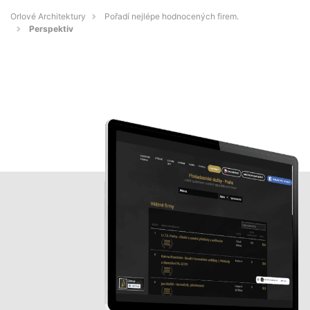
Orlové Architektury
Pořadí nejlépe hodnocených firem.
Perspektiv