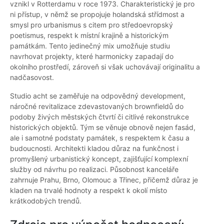
vznikl v Rotterdamu v roce 1973. Charakteristický je pro
ni přístup, v němž se propojuje holandská střídmost a
smysl pro urbanismus s citem pro středoevropský
poetismus, respekt k místní krajině a historickým
památkám. Tento jedinečný mix umožňuje studiu
navrhovat projekty, které harmonicky zapadají do
okolního prostředí, zároveň si však uchovávají originalitu a
nadčasovost.
Studio acht se zaměřuje na odpovědný development,
náročné revitalizace zdevastovaných brownfieldů do
podoby živých městských čtvrtí či citlivé rekonstrukce
historických objektů. Tým se věnuje obnově nejen fasád,
ale i samotné podstaty památek, s respektem k času a
budoucnosti. Architekti kladou důraz na funkčnost i
promyšlený urbanistický koncept, zajišťující komplexní
služby od návrhu po realizaci. Působnost kanceláře
zahrnuje Prahu, Brno, Olomouc a Třinec, přičemž důraz je
kladen na trvalé hodnoty a respekt k okolí místo
krátkodobých trendů.