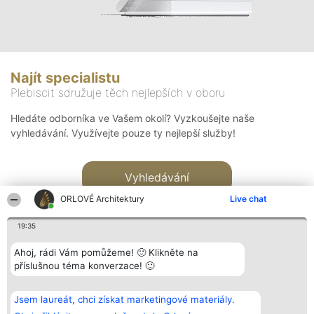
Najít specialistu
Plebiscit sdružuje těch nejlepších v oboru
Hledáte odborníka ve Vašem okolí? Vyzkoušejte naše
vyhledávání. Využívejte pouze ty nejlepší služby!
Vyhledávání
ORLOVÉ Architektury
Live chat
19:35
Ahoj, rádi Vám pomůžeme! 🙂 Klikněte na
příslušnou téma konverzace! 🙂
Organizátor hlasování
Plebiscyt
Kontakt
Bright Side Solutions sp. z o.
Vítězové
Kontakt
Jsem laureát, chci získat marketingové materiály.
o. sp. k.
Seznam všech
ul. Ruska 22
laureátů