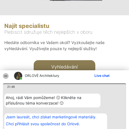
Najít specialistu
Plebiscit sdružuje těch nejlepších v oboru
Hledáte odborníka ve Vašem okolí? Vyzkoušejte naše
vyhledávání. Využívejte pouze ty nejlepší služby!
Vyhledávání
ORLOVÉ Architektury
Live chat
21:49
Ahoj, rádi Vám pomůžeme! 🙂 Klikněte na
příslušnou téma konverzace! 🙂
Organizátor hlasování
Plebiscyt
Kontakt
Bright Side Solutions sp. z o.
Vítězové
Kontakt
Jsem laureát, chci získat marketingové materiály.
o. sp. k.
Seznam všech
ul. Ruska 22
laureátů
Chci přihlásit svou společnost do Orlové.
Wrocław 50-079
Zásady