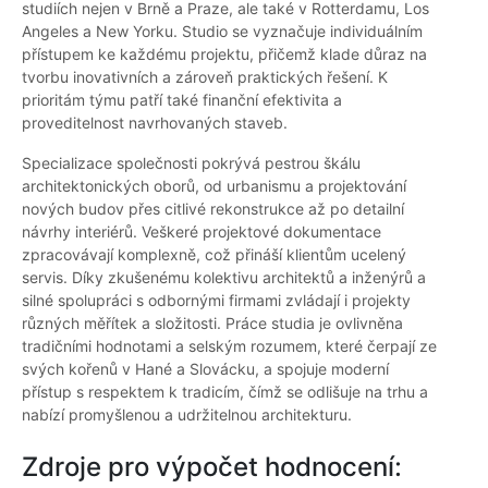
studiích nejen v Brně a Praze, ale také v Rotterdamu, Los
Angeles a New Yorku. Studio se vyznačuje individuálním
přístupem ke každému projektu, přičemž klade důraz na
tvorbu inovativních a zároveň praktických řešení. K
prioritám týmu patří také finanční efektivita a
proveditelnost navrhovaných staveb.
Specializace společnosti pokrývá pestrou škálu
architektonických oborů, od urbanismu a projektování
nových budov přes citlivé rekonstrukce až po detailní
návrhy interiérů. Veškeré projektové dokumentace
zpracovávají komplexně, což přináší klientům ucelený
servis. Díky zkušenému kolektivu architektů a inženýrů a
silné spolupráci s odbornými firmami zvládají i projekty
různých měřítek a složitosti. Práce studia je ovlivněna
tradičními hodnotami a selským rozumem, které čerpají ze
svých kořenů v Hané a Slovácku, a spojuje moderní
přístup s respektem k tradicím, čímž se odlišuje na trhu a
nabízí promyšlenou a udržitelnou architekturu.
Zdroje pro výpočet hodnocení: