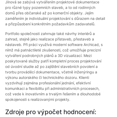
Jínová se zabývá vytvářením projektové dokumentace
pro různé typy pozemních staveb, a to od rodinných
domů přes občanské až po komerční objekty. Jejím
zaměřením je individuální projektování s důrazem na detail
a přizpůsobení konkrétním požadavkům zadavatelů.
Portfolio společnosti zahrnuje také návrhy interiérů a
zahrad, stejně jako realizace přístaveb, přestaveb a
nástaveb. Při práci využívá moderní software Archicad, s
nímž má patnáctileté zkušenosti, což umožňuje precizní
vytváření podrobných plánů a 3D vizualizací. Mezi
poskytované služby patří kompletní proces projektování
od úvodní studie až po zajištění stavebních povolení a
tvorbu prováděcí dokumentace, včetně inženýringu a
výkonu autorského či technického dozoru. Klienti
vyzdvihují zejména profesionální jednání, efektivní
komunikaci a flexibilitu při administrativních procesech,
což vede k inovativním a trvalým řešením a dlouhodobé
spokojenosti s realizovanými projekty.
Zdroje pro výpočet hodnocení: