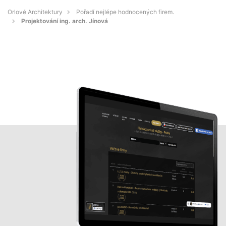
Orlové Architektury
Pořadí nejlépe hodnocených firem.
Projektování ing. arch. Jínová