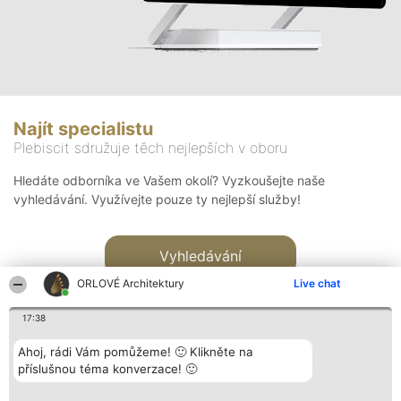
Najít specialistu
Plebiscit sdružuje těch nejlepších v oboru
Hledáte odborníka ve Vašem okolí? Vyzkoušejte naše
vyhledávání. Využívejte pouze ty nejlepší služby!
Vyhledávání
ORLOVÉ Architektury
Live chat
17:38
Ahoj, rádi Vám pomůžeme! 🙂 Klikněte na
příslušnou téma konverzace! 🙂
Organizátor hlasování
Plebiscyt
Kontakt
Bright Side Solutions sp. z o.
Vítězové
Kontakt