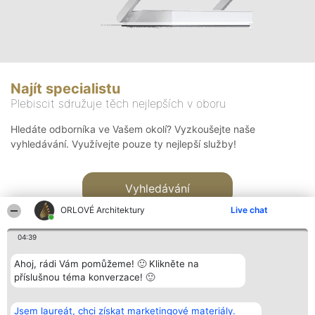
Najít specialistu
Plebiscit sdružuje těch nejlepších v oboru
Hledáte odborníka ve Vašem okolí? Vyzkoušejte naše
vyhledávání. Využívejte pouze ty nejlepší služby!
Vyhledávání
ORLOVÉ Architektury
Live chat
04:39
Ahoj, rádi Vám pomůžeme! 🙂 Klikněte na
příslušnou téma konverzace! 🙂
Organizátor hlasování
Plebiscyt
Kontakt
Bright Side Solutions sp. z o.
Vítězové
Kontakt
Jsem laureát, chci získat marketingové materiály.
o. sp. k.
Seznam všech