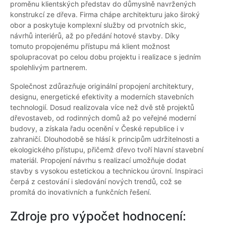
proměnu klientských představ do důmyslně navržených
konstrukcí ze dřeva. Firma chápe architekturu jako široký
obor a poskytuje komplexní služby od prvotních skic,
návrhů interiérů, až po předání hotové stavby. Díky
tomuto propojenému přístupu má klient možnost
spolupracovat po celou dobu projektu i realizace s jedním
spolehlivým partnerem.
Společnost zdůrazňuje originální propojení architektury,
designu, energetické efektivity a moderních stavebních
technologií. Dosud realizovala více než dvě stě projektů
dřevostaveb, od rodinných domů až po veřejné moderní
budovy, a získala řadu ocenění v České republice i v
zahraničí. Dlouhodobě se hlásí k principům udržitelnosti a
ekologického přístupu, přičemž dřevo tvoří hlavní stavební
materiál. Propojení návrhu s realizací umožňuje dodat
stavby s vysokou estetickou a technickou úrovní. Inspiraci
čerpá z cestování i sledování nových trendů, což se
promítá do inovativních a funkčních řešení.
Zdroje pro výpočet hodnocení: