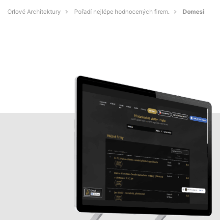
Orlové Architektury
Pořadí nejlépe hodnocených firem.
Domesi