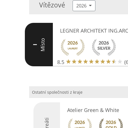
Vítězové
2026
LEGNER ARCHITEKT ING.AR
Místo
I
8.5
(6
Ostatní společnosti z kraje
Atelier Green & White
Laureáti