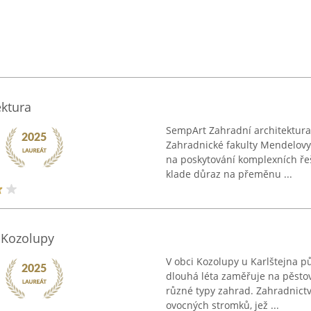
ektura
SempArt Zahradní architektura
Zahradnické fakulty Mendelovy 
na poskytování komplexních řeš
klade důraz na přeměnu ...
 Kozolupy
V obci Kozolupy u Karlštejna pů
dlouhá léta zaměřuje na pěstov
různé typy zahrad. Zahradnictv
ovocných stromků, jež ...