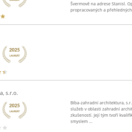
Švermově na adrese Stanisl. Op
propracovaných a přehledných ř
, s.r.o.
Bíba-zahradní architektura, s.
služeb v oblasti zahradní archi
zkušeností. Její tým tvoří kvali
smyslem ...