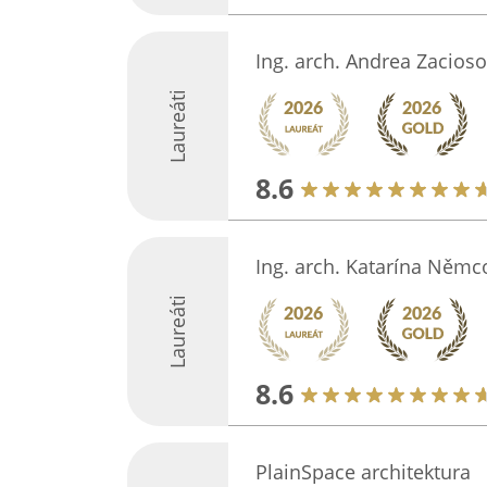
Ing. arch. Andrea Zacioso
Laureáti
8.6
Ing. arch. Katarína Němc
Laureáti
8.6
PlainSpace architektura