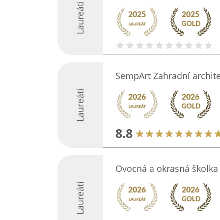
Laureáti
SempArt Zahradní archit
Laureáti
8.8
Ovocná a okrasná školka
Laureáti