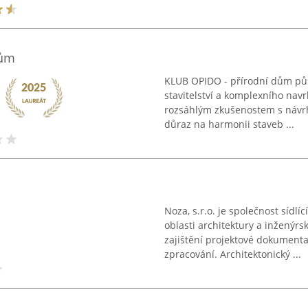
dům
KLUB OPIDO - přírodní dům půso
stavitelství a komplexního nav
rozsáhlým zkušenostem s návrh
důraz na harmonii staveb ...
Noza, s.r.o. je společnost sídlí
oblasti architektury a inženýr
zajištění projektové dokument
zpracování. Architektonický ...