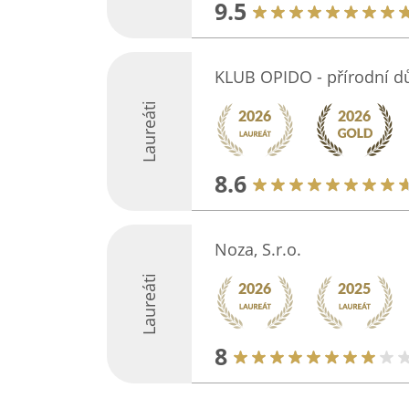
9.5
KLUB OPIDO - přírodní 
Laureáti
8.6
Noza, S.r.o.
Laureáti
8