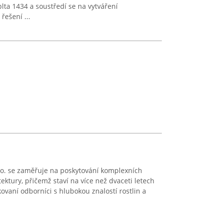
lta 1434 a soustředí se na vytváření
ešení ...
r.o. se zaměřuje na poskytování komplexních
tektury, přičemž staví na více než dvaceti letech
fikovaní odborníci s hlubokou znalostí rostlin a