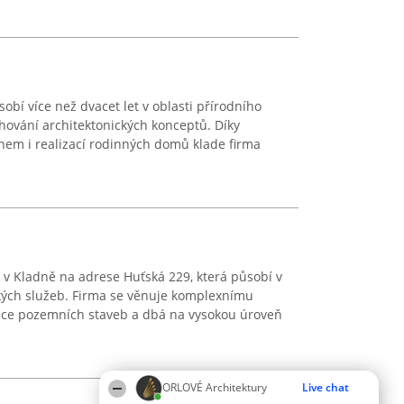
bí více než dvacet let v oblasti přírodního
rhování architektonických konceptů. Díky
em i realizací rodinných domů klade firma
cí v Kladně na adrese Huťská 229, která působí v
ských služeb. Firma se věnuje komplexnímu
ace pozemních staveb a dbá na vysokou úroveň
ORLOVÉ Architektury
Live chat