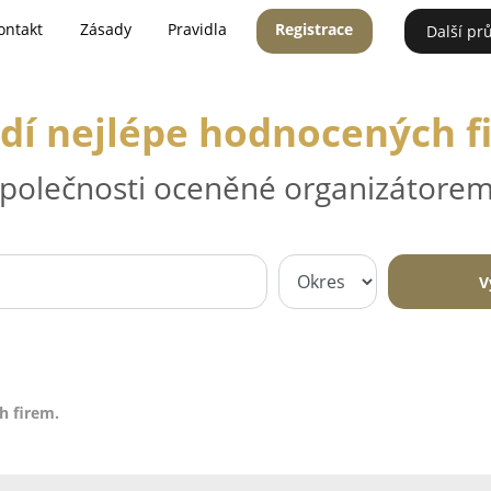
ontakt
Zásady
Pravidla
Registrace
Další pr
dí nejlépe hodnocených f
 společnosti oceněné organizátorem
V
h firem.