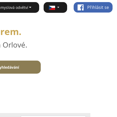
Přihlásit se
ůmyslová odvětví
irem.
 Orlové.
yhledávání