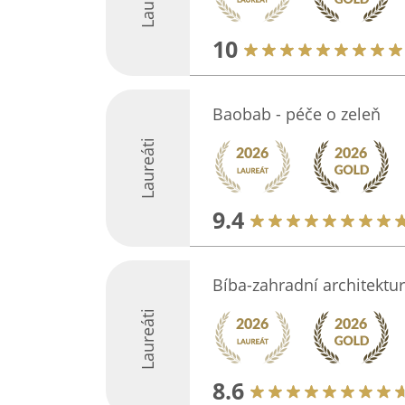
10
Baobab - péče o zeleň
Laureáti
9.4
Bíba-zahradní architektura
Laureáti
8.6