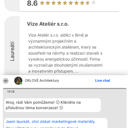
8.6
Vize Ateliér s.r.o.
Vize Ateliér s.r.o. sídlící v Brně je
významným projekčním a
Laureáti
architektonickým ateliérem, který se
soustředí na návrhy a realizaci staveb s
vysokou energetickou účinností. Firma
se vyznačuje dlouholetými zkušenostmi
a inovativním přístupem, ...
9.9
ORLOVÉ Architektury
Live chat
19:28
Organizátor hlasování
Plebiscyt
Kontakt
Ahoj, rádi Vám pomůžeme! 🙂 Klikněte na
Bright Side Solutions sp. z o.
Vítězové
Kontakt
příslušnou téma konverzace! 🙂
o. sp. k.
Seznam všech
ul. Ruska 22
laureátů
Wrocław 50-079
Zásady
Jsem laureát, chci získat marketingové materiály.
KRS 0000749100 | Regon
Pravidla
381313360 | NIP 8943132676
Zásady